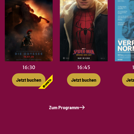
16:45
16:30
Jetzt buchen
Jet
Jetzt buchen
Zum Programm