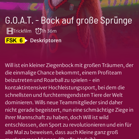
G.O.A.T. - Bock auf große Sprünge
Trickfilm
1h 36m
Deskriptoren
Will ist ein kleiner Ziegenbock mit großen Träumen, der
die einmalige Chance bekommt, einem Profiteam
beizutreten und Roarball zu spielen - ein
kontaktintensiver Hochleistungssport, bei dem die
schnellsten und furchterregendsten Tiere der Welt
dominieren. Wills neue Teammitglieder sind daher
nicht gerade begeistert, nun eine schmächtige Ziege in
ihrer Mannschaft zu haben, doch Will ist wild
entschlossen, den Sport zu revolutionieren und ein für
alle Mal zu beweisen, dass auch Kleine ganz groß