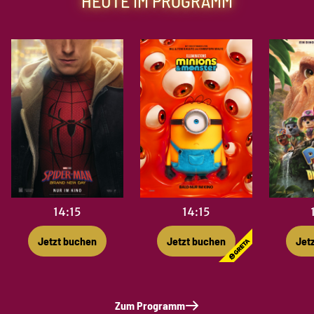
HEUTE IM PROGRAMM
14:15
14:15
Jetzt buchen
Jet
Jetzt buchen
Zum Programm